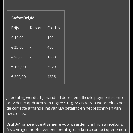
Sofort België
Prijs
Kosten
Credits
€ 10,00
-
160
€ 25,00
-
480
€ 50,00
-
1000
€ 100,00
-
2079
€ 200,00
-
4236
Je betaling wordt afgehandeld door een officiele payment service
provider in opdracht van DigiPAY. DigiPAY is verantwoordelijk voor
de correcte afhandeling van uw betaling en het bijschrijven van
uw credits.
DigiPAY hanteert de
Algemene voorwaarden via Thuiswinkel.org
.
Als u vragen heeft over een betaling dan kun u contact openemen